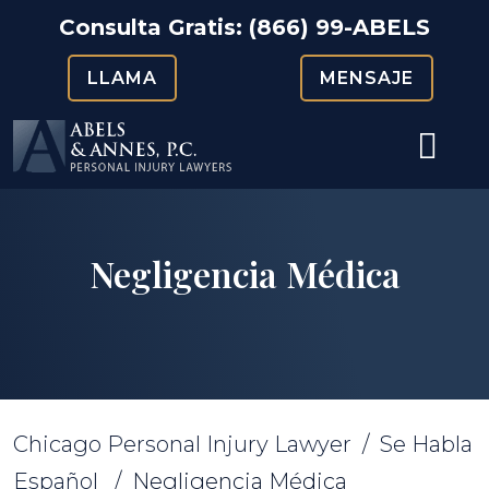
Skip
Consulta Gratis:
(866) 99-ABELS
to
LLAMA
MENSAJE
content
Negligencia Médica
Chicago Personal Injury Lawyer
/
Se Habla
Español
/
Negligencia Médica