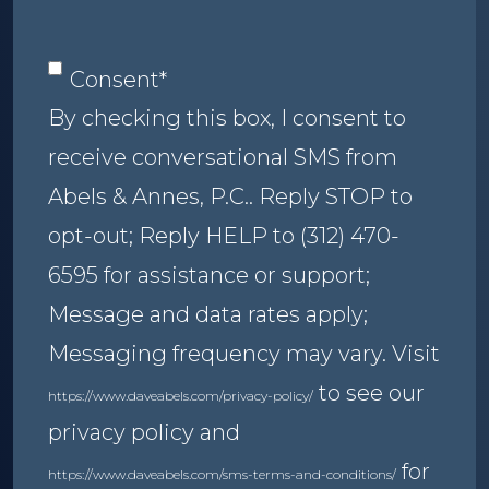
Consent
*
Consent
*
By checking this box, I consent to
receive conversational SMS from
Abels & Annes, P.C.. Reply STOP to
opt-out; Reply HELP to (312) 470-
6595 for assistance or support;
Message and data rates apply;
Messaging frequency may vary. Visit
to see our
https://www.daveabels.com/privacy-policy/
privacy policy and
for
https://www.daveabels.com/sms-terms-and-conditions/