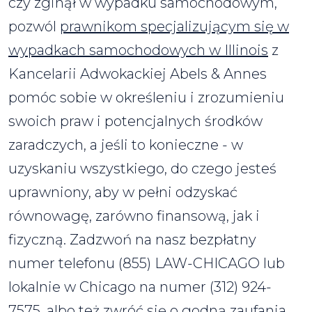
czy zginął w wypadku samochodowym,
pozwól
prawnikom specjalizującym się w
wypadkach samochodowych w Illinois
z
Kancelarii Adwokackiej Abels & Annes
pomóc sobie w określeniu i zrozumieniu
swoich praw i potencjalnych środków
zaradczych, a jeśli to konieczne - w
uzyskaniu wszystkiego, do czego jesteś
uprawniony, aby w pełni odzyskać
równowagę, zarówno finansową, jak i
fizyczną. Zadzwoń na nasz bezpłatny
numer telefonu (855) LAW-CHICAGO lub
lokalnie w Chicago na numer (312) 924-
7575, albo też zwróć się o godną zaufania