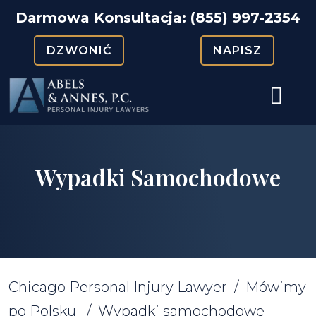
Skip
Darmowa Konsultacja:
(855) 997-2354
to
DZWONIĆ
NAPISZ
content
Wypadki Samochodowe
Chicago Personal Injury Lawyer
/
Mówimy
po Polsku
/
Wypadki samochodowe